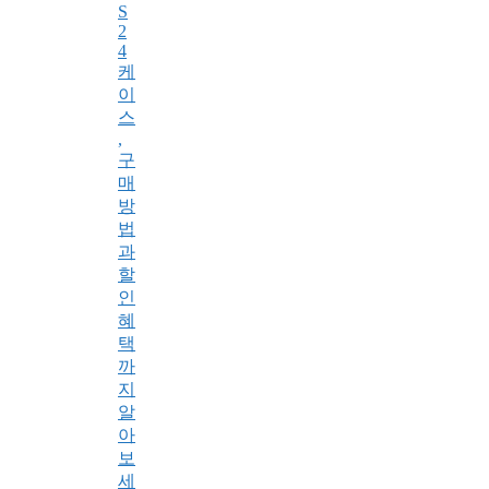
S
2
4
케
이
스
,
구
매
방
법
과
할
인
혜
택
까
지
알
아
보
세