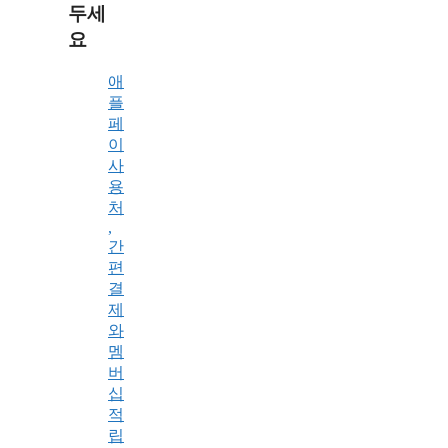
두세
요
애
플
페
이
사
용
처
,
간
편
결
제
와
멤
버
십
적
립