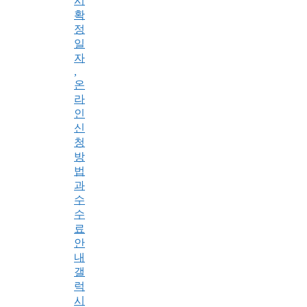
시
확
정
일
자
,
온
라
인
신
청
방
법
과
수
수
료
안
내
갤
럭
시