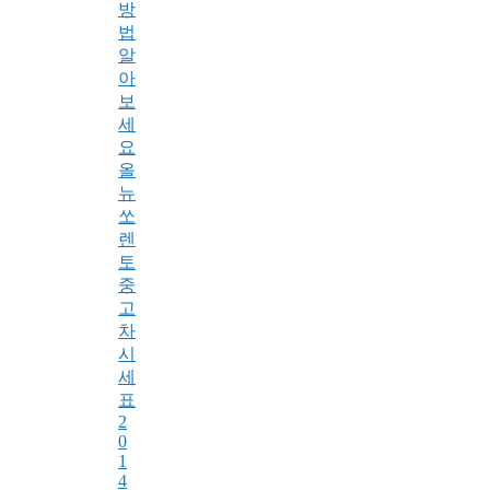
방
법
알
아
보
세
요
올
뉴
쏘
렌
토
중
고
차
시
세
표
2
0
1
4