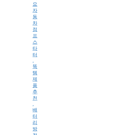
요
자
동
차
점
프
스
타
터
,
똑
템
제
품
추
천
,
배
터
리
방