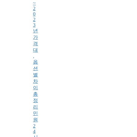
~
2
0
2
3
년
가
격
대
,
옵
션
별
차
이
총
정
리
민
원
2
4