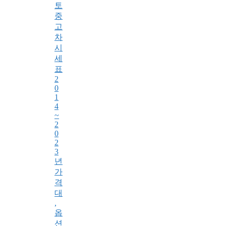
토
중
고
차
시
세
표
2
0
1
4
~
2
0
2
3
년
가
격
대
,
옵
션