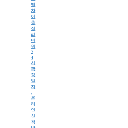
별
차
이
총
정
리
민
원
2
4
시
확
정
일
자
,
온
라
인
신
청
방