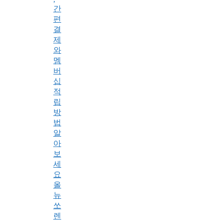
간
편
결
제
와
멤
버
십
적
립
방
법
알
아
보
세
요
올
뉴
쏘
렌