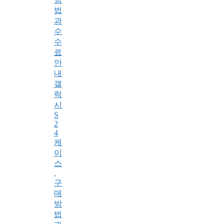
법
과
수
수
료
안
내
갤
럭
시
S
2
4
케
이
스
,
구
매
방
법