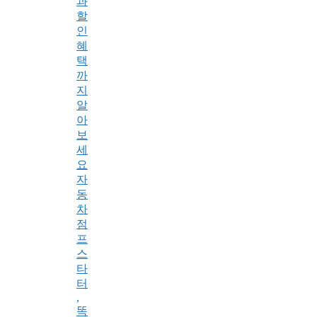
과
할
인
혜
택
까
지
알
아
보
세
요
자
동
차
점
프
스
타
터
,
똑