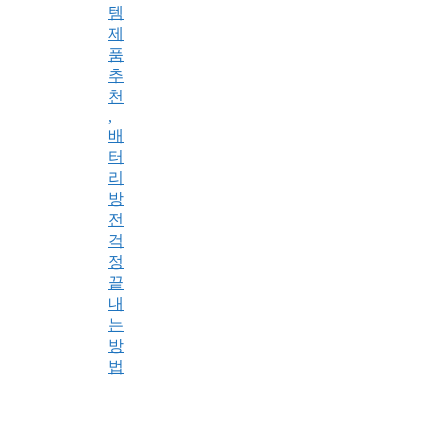
템
제
품
추
천
,
배
터
리
방
전
걱
정
끝
내
는
방
법