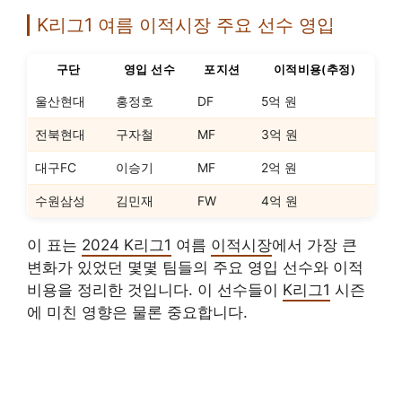
K리그1 여름 이적시장 주요 선수 영입
구단
영입 선수
포지션
이적비용(추정)
울산현대
홍정호
DF
5억 원
전북현대
구자철
MF
3억 원
대구FC
이승기
MF
2억 원
수원삼성
김민재
FW
4억 원
이 표는
2024 K리그1
여름
이적시장
에서 가장 큰
변화가 있었던 몇몇 팀들의 주요 영입 선수와 이적
비용을 정리한 것입니다. 이 선수들이
K리그1
시즌
에 미친 영향은 물론 중요합니다.