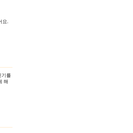
어요.
인기를
게 해