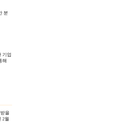
안 분
한 기업
 통해
용받을
 2월