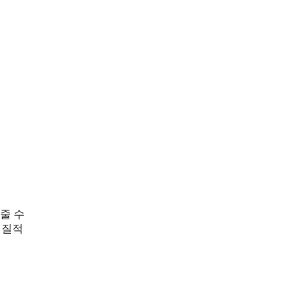
줄 수
실질적