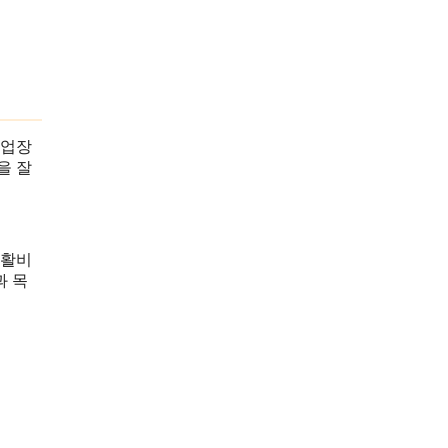
사업장
을 잘
생활비
과 목