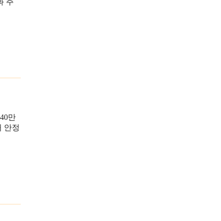
과 주
40만
거 안정