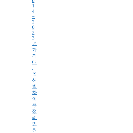
0
1
4
~
2
0
2
3
년
가
격
대
,
옵
션
별
차
이
총
정
리
민
원