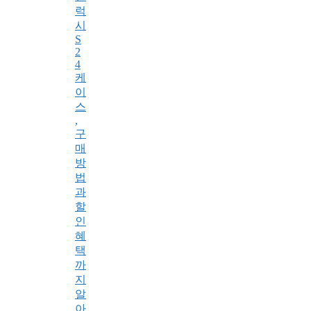
럭
시
S
2
4
케
이
스
,
구
매
방
법
과
할
인
혜
택
까
지
알
아