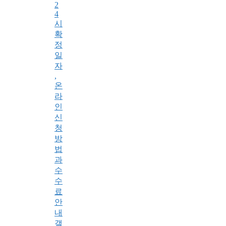
2
4
시
확
정
일
자
,
온
라
인
신
청
방
법
과
수
수
료
안
내
갤