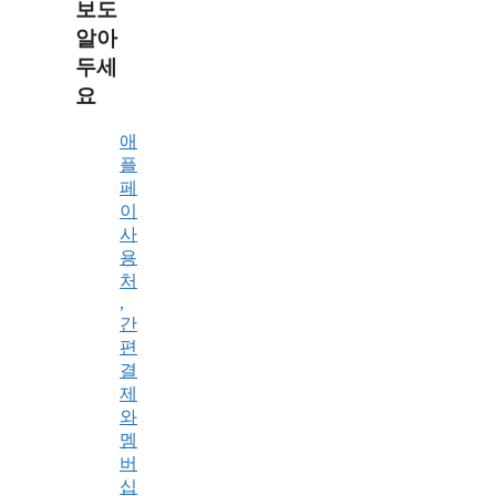
보도
알아
두세
요
애
플
페
이
사
용
처
,
간
편
결
제
와
멤
버
십