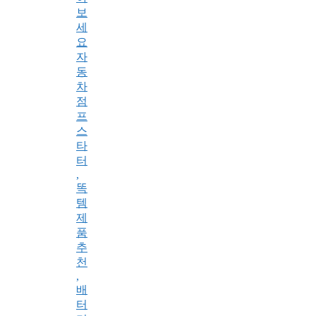
보
세
요
자
동
차
점
프
스
타
터
,
똑
템
제
품
추
천
,
배
터