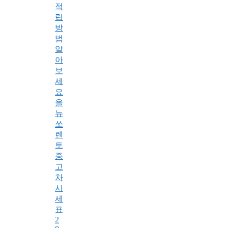
적
립
방
법
알
아
보
세
요
올
뉴
쏘
렌
토
중
고
차
시
세
표
2