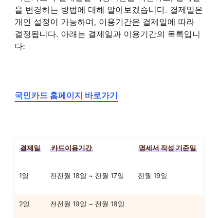
을 변경하는 방법에 대해 알아보겠습니다. 결제일은
개인 설정이 가능하며, 이용기간은 결제일에 따라
결정됩니다. 아래는 결제일과 이용기간의 목록입니
다:
국민카드 홈페이지 바로가기
결제일
카드이용기간
명세서 작성 기준일
1일
전전월 18일 ~ 전월 17일
전월 19일
2일
전전월 19일 ~ 전월 18일