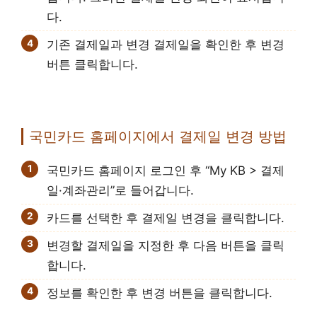
다.
기존 결제일과 변경 결제일을 확인한 후 변경
버튼 클릭합니다.
국민카드 홈페이지에서 결제일 변경 방법
국민카드 홈페이지 로그인 후 “My KB > 결제
일·계좌관리”로 들어갑니다.
카드를 선택한 후 결제일 변경을 클릭합니다.
변경할 결제일을 지정한 후 다음 버튼을 클릭
합니다.
정보를 확인한 후 변경 버튼을 클릭합니다.