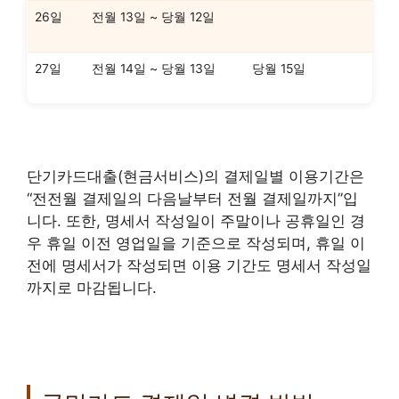
26일
전월 13일 ~ 당월 12일
27일
전월 14일 ~ 당월 13일
당월 15일
단기카드대출(현금서비스)의 결제일별 이용기간은
“전전월 결제일의 다음날부터 전월 결제일까지”입
니다. 또한, 명세서 작성일이 주말이나 공휴일인 경
우 휴일 이전 영업일을 기준으로 작성되며, 휴일 이
전에 명세서가 작성되면 이용 기간도 명세서 작성일
까지로 마감됩니다.