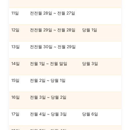
11일
전전월 28일 ~ 전월 27일
12일
전전월 29일 ~ 전월 28일
당월 1일
13일
전전월 30일 ~ 전월 29일
14일
전월 1일 ~ 전월 말일
당월 3일
15일
전월 2일 ~ 당월 1일
16일
전월 3일 ~ 당월 2일
17일
전월 4일 ~ 당월 3일
당월 6일