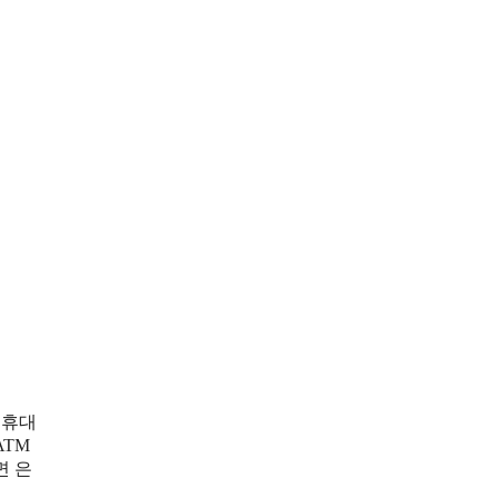
.휴대
ATM
면 은