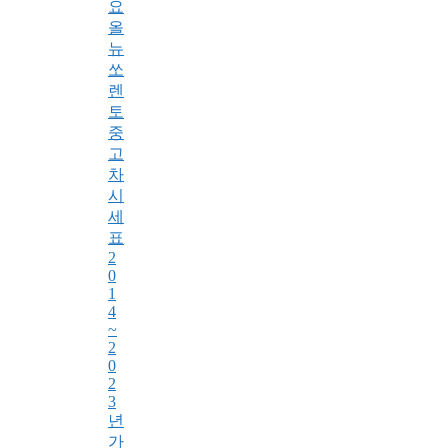
요
올
뉴
쏘
렌
토
중
고
차
시
세
표
2
0
1
4
~
2
0
2
3
년
가