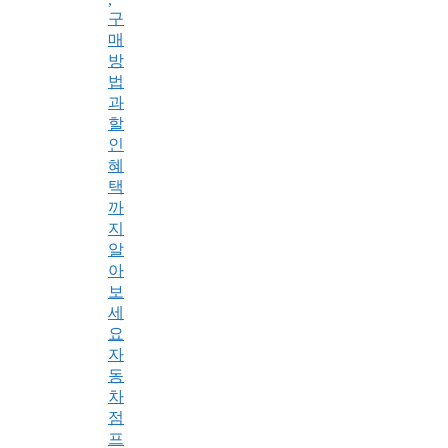
구
매
방
법
과
할
인
혜
택
까
지
알
아
보
세
요
자
동
차
점
프