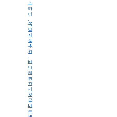
스
타
터
,
똑
템
제
품
추
천
,
배
터
리
방
전
걱
정
끝
내
는
방