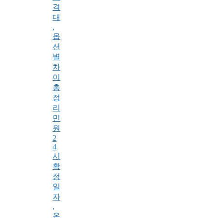
격
대
,
옵
션
별
차
이
총
정
리
민
원
2
4
시
확
정
일
자
,
온