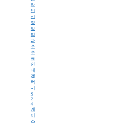
라
인
신
청
방
법
과
수
수
료
안
내
갤
럭
시
S
2
4
케
이
스
,