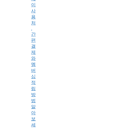
이
사
용
처
,
간
편
결
제
와
멤
버
십
적
립
방
법
알
아
보
세