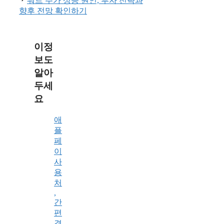
워트 주가 상승 원인, 투자 전략과
향후 전망 확인하기
이정
보도
알아
두세
요
애
플
페
이
사
용
처
,
간
편
결