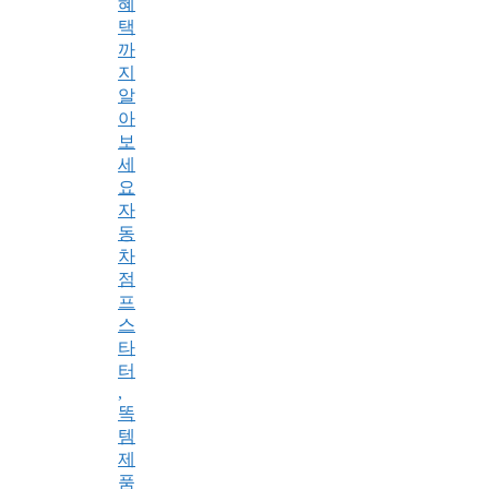
혜
택
까
지
알
아
보
세
요
자
동
차
점
프
스
타
터
,
똑
템
제
품