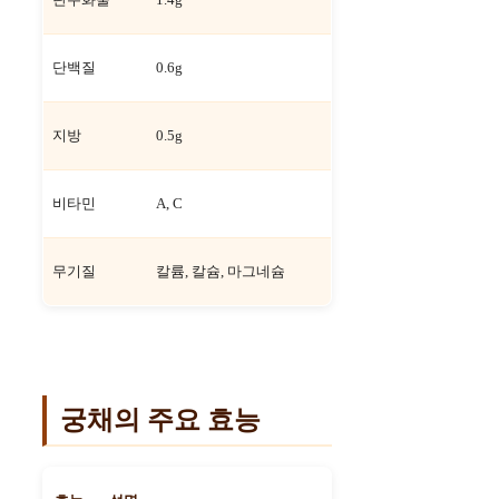
단백질
0.6g
지방
0.5g
비타민
A, C
무기질
칼륨, 칼슘, 마그네슘
궁채의 주요 효능