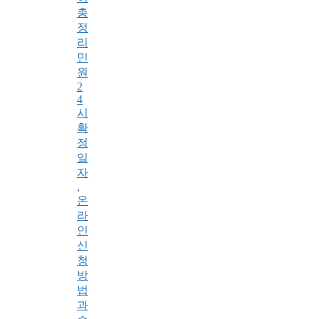
총
정
리
민
원
2
4
시
확
정
일
자
,
온
라
인
신
청
방
법
과