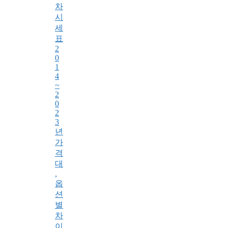
차
시
세
표
2
0
1
4
~
2
0
2
3
년
가
격
대
,
옵
션
별
차
이