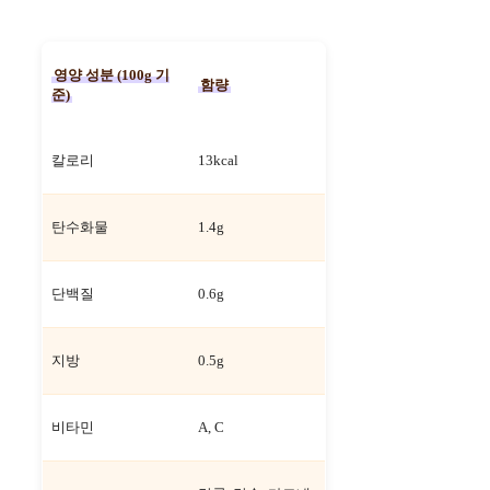
영양 성분 (100g 기
함량
준)
칼로리
13kcal
탄수화물
1.4g
단백질
0.6g
지방
0.5g
비타민
A, C