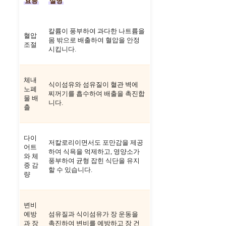
효능
설명
칼륨이 풍부하여 과다한 나트륨을
혈압
몸 밖으로 배출하여 혈압을 안정
조절
시킵니다.
체내
식이섬유와 섬유질이 혈관 벽에
노폐
찌꺼기를 흡수하여 배출을 촉진합
물 배
니다.
출
다이
저칼로리이면서도 포만감을 제공
어트
하여 식욕을 억제하고, 영양소가
와 체
풍부하여 균형 잡힌 식단을 유지
중 감
할 수 있습니다.
량
변비
예방
섬유질과 식이섬유가 장 운동을
과 장
촉진하여 변비를 예방하고 장 건