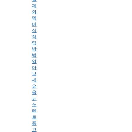
제
와
멤
버
십
적
립
방
법
알
아
보
세
요
올
뉴
쏘
렌
토
중
고