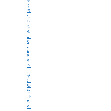
수
수
료
안
내
갤
럭
시
S
2
4
케
이
스
,
구
매
방
법
과
할
인