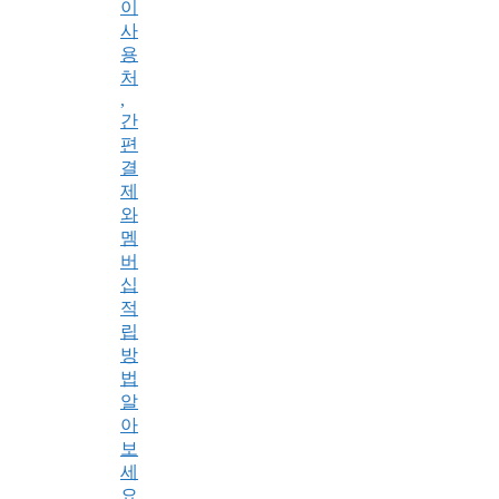
이
사
용
처
,
간
편
결
제
와
멤
버
십
적
립
방
법
알
아
보
세
요