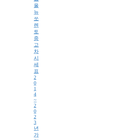
올
뉴
쏘
렌
토
중
고
차
시
세
표
2
0
1
4
~
2
0
2
3
년
가