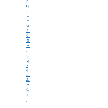
격
대
,
옵
션
별
차
이
총
정
리
민
원
2
4
시
확
정
일
자
,
온