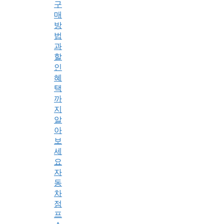
구
매
방
법
과
할
인
혜
택
까
지
알
아
보
세
요
자
동
차
점
프