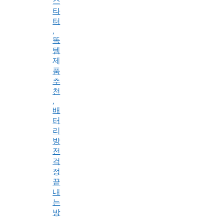
스
타
터
,
똑
템
제
품
추
천
,
배
터
리
방
전
걱
정
끝
내
는
방