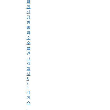
라
인
신
청
방
법
과
수
수
료
안
내
갤
럭
시
S
2
4
케
이
스
,