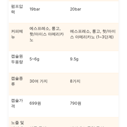
펌프압
19bar
20bar
력
에스프레소, 룽고,
커피메
에스프레소, 룽고, 핫/아이
핫/아이스 아메리카
뉴
스 아메리카노 (1~3단계)
노
캡슐원
5~6g
9.5g
두용량
캡슐종
30여 가지
8가지
류
캡슐가
699원
790원
격
노즐 및