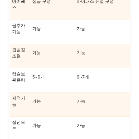
바이패
싱글 구성
바이패스 듀얼 구성
스
물추가
가능
가능
기능
컵받침
가능
가능
조절
캡슐보
5~6개
6~7개
관용량
세척기
가능
가능
능
절전모
가능
가능
드