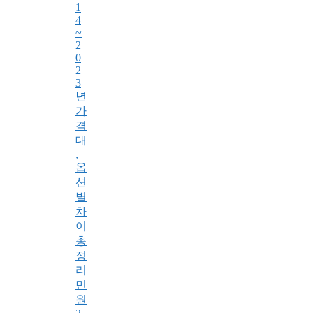
1
4
~
2
0
2
3
년
가
격
대
,
옵
션
별
차
이
총
정
리
민
원