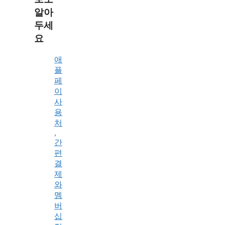
알아
두세
요
애
플
페
이
사
용
처
,
간
편
결
제
와
멤
버
십