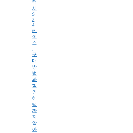
럭
시
S
2
4
케
이
스
,
구
매
방
법
과
할
인
혜
택
까
지
알
아