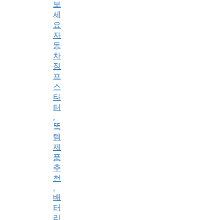
보
세
요
자
동
차
점
프
스
타
터
,
똑
템
제
품
추
천
,
배
터
리