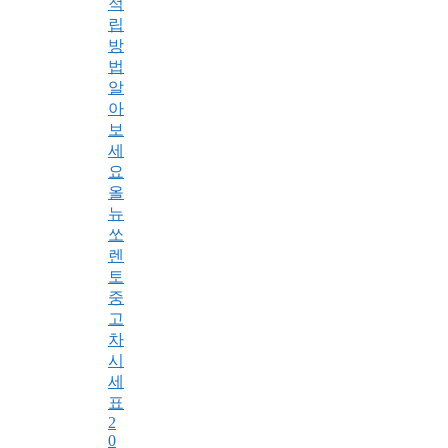
적
립
방
법
알
아
보
세
요
올
뉴
쏘
렌
토
중
고
차
시
세
표
2
0