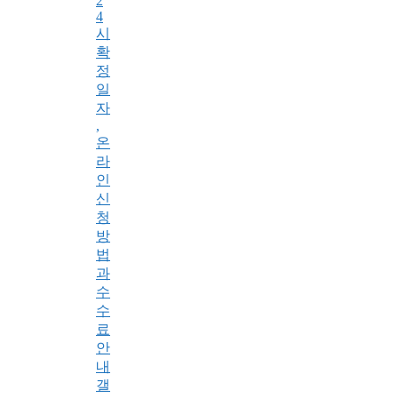
2
4
시
확
정
일
자
,
온
라
인
신
청
방
법
과
수
수
료
안
내
갤