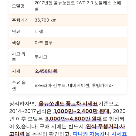
2017년형 올뉴쏘렌토 2WD 2.0 노블레스 스페
모델명
셜
주행거리
36,700 km
연료
디젤
색상
다크 블루
사고 유
무사고
무
시세
2,450만 원
주요 옵
파노라마 선루프, 내비게이션, 후방카메라
션
정리하자면,
올뉴쏘렌토 중고차 시세표
기준으로
2014~2017년식은
1,000만~2,400만 원대
, 2020
년 이후 모델은
3,000만~4,800만 원대
로 형성되
어 있습니다. 구매 시에는 반드시
연식·주행거리·사
고이력
을 꼼꼼히 확인하고,
다나와 자동차
나
시세표