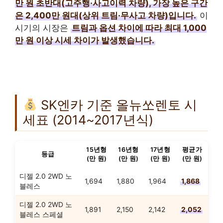
만 원 초반대(고주행·사고이력 차량), 가장 높은 구간
은 2,400만 원대(상위 트림·무사고 차량)입니다.
이
시기의 시장은
트림과 옵션 차이에 따라 최대 1,000
만 원 이상 시세 차이가 발생했습니다.
SK엔카 기준 올뉴쏘렌토 시
세표 (2014~2017년식)
15년형
16년형
17년형
평균가
등급
(만 원)
(만 원)
(만 원)
(만 원)
디젤 2.0 2WD 노
1,694
1,880
1,964
1,868
블레스
디젤 2.0 2WD 노
1,891
2,150
2,142
2,052
블레스 스페셜