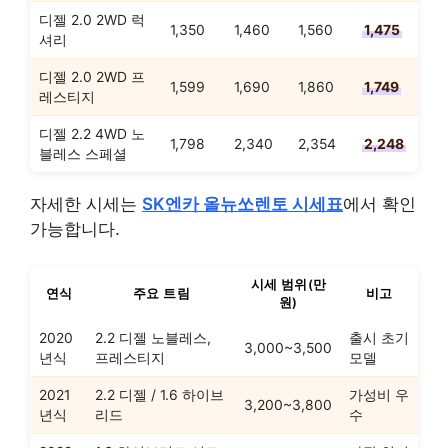
디젤 2.0 2WD 럭
1,350
1,460
1,560
1,475
셔리
디젤 2.0 2WD 프
1,599
1,690
1,860
1,749
레스티지
디젤 2.2 4WD 노
1,798
2,340
2,354
2,248
블레스 스페셜
자세한 시세는
SK엔카 올뉴쏘렌토 시세표
에서 확인
가능합니다.
시세 범위(만
연식
주요 트림
비고
원)
2020
2.2 디젤 노블레스,
출시 초기
3,000~3,500
년식
프레스티지
모델
2021
2.2 디젤 / 1.6 하이브
가성비 우
3,200~3,800
년식
리드
수